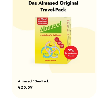
Almased 10er-Pack
Normaler
€25.59
Preis