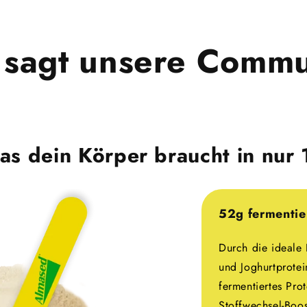
 sagt unsere Commu
as dein Körper braucht in nur
52g fermentie
Durch die ideale
und Joghurtprotei
fermentiertes Prot
Stoffwechsel-Boos