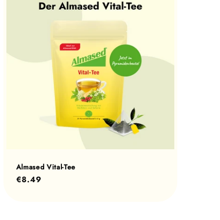
Almased Vital-Tee
Normaler
€8.49
Preis