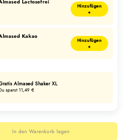
Almased Lactosefrei
Hinzufügen
+
Almased Kakao
Hinzufügen
+
Gratis Almased Shaker XL
Du sparst 11,49 €
In den Warenkorb legen