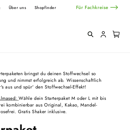
Für Fachkreise
g
Über uns
Shopfinder
Einloggen
Warenkorb
rterpaketen bringst du deinen Stoffwechsel so
ung und nimmst erfolgreich ab. Wissenschaftlich
r's aus und spür' den Stoffwechsel-Effekt!
 Almased:
Wähle dein Starterpaket M oder L mit bis
rei kombinierbar aus Original, Kakao, Mandel-
osefrei. Gratis Shaker inklusive.
erpaket