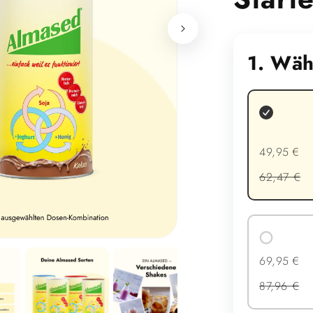
1. Wäh
49,95 €
62,47 €
69,95 €
87,96 €