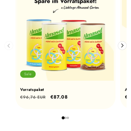
Sale
Vorratspaket
Al
Normaler
Verkaufspreis
€87.08
No
€2
€96,76 EUR
Preis
Pr