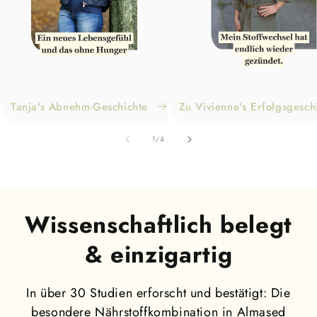
Tanja's Abnehm-Geschichte
Zu Vivienne's Erfolgsgesch
von
1
/
4
Wissenschaftlich belegt
& einzigartig
In über 30 Studien erforscht und bestätigt: Die
besondere Nährstoffkombination in Almased